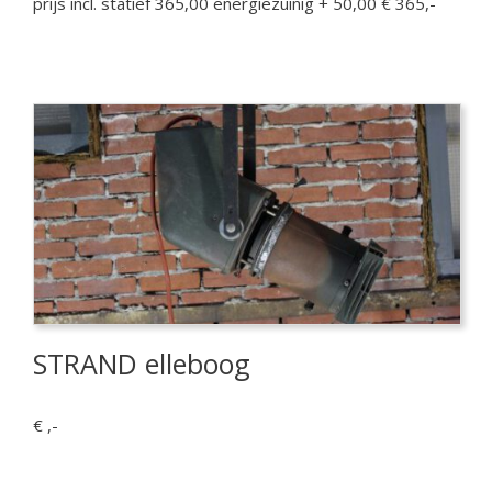
prijs incl. statief 365,00 energiezuinig + 50,00 € 365,-
STRAND elleboog
€ ,-