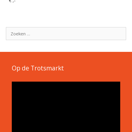
€ ,-
Zoek
naar:
Op de Trotsmarkt