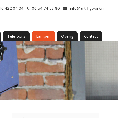
10 422 04 04
06 54 74 53 80
info@art-flywork.nl
Telefoons
Lampen
Overig
Contact
Zoek