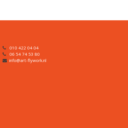
010 422 04 04
06 54 74 53 80
info@art-flywork.nl