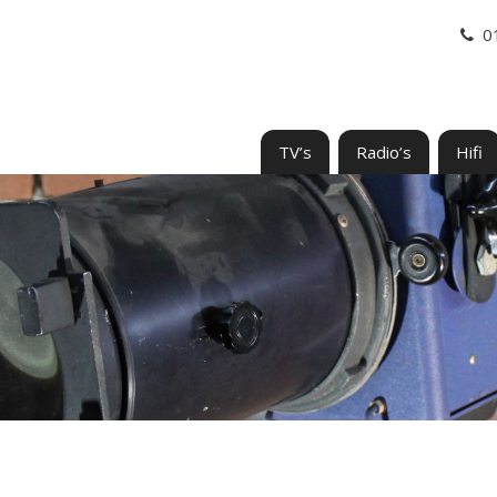
0
TV’s
Radio’s
Hifi