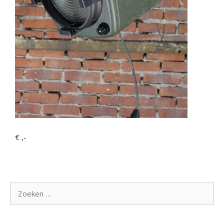
€ ,-
Zoek
naar: