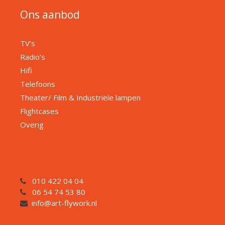
Ons aanbod
TV’s
Radio’s
Hifi
Telefoons
Theater/ Film & Industriële lampen
Flightcases
Overig
010 422 04 04
06 54 74 53 80
info@art-flywork.nl