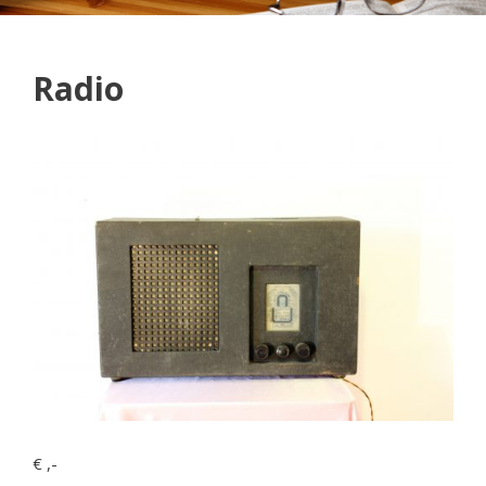
Radio
€ ,-