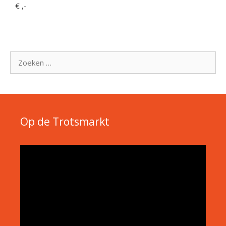
€ ,-
Zoek
naar:
Op de Trotsmarkt