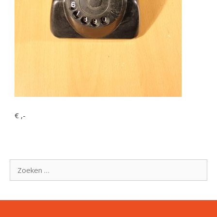
€ ,-
Zoek
naar: