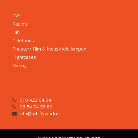
TV’s
Radio’s
Hifi
Telefoons
Theater/ Film & Industriële lampen
Flightcases
Overig
010 422 04 04
06 54 74 53 80
info@art-flywork.nl