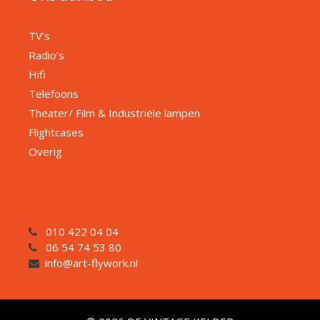
TV’s
Radio’s
Hifi
Telefoons
Theater/ Film & Industriële lampen
Flightcases
Overig
010 422 04 04
06 54 74 53 80
info@art-flywork.nl