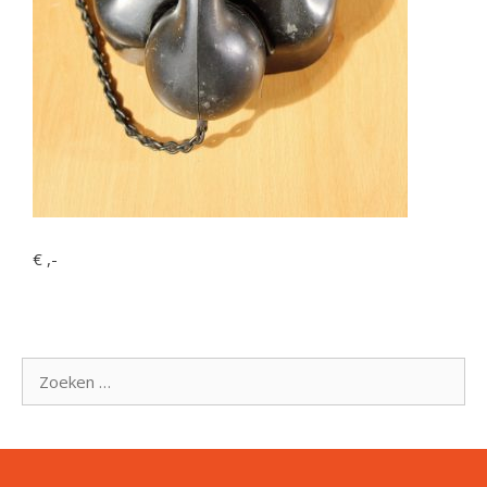
€ ,-
Zoek
naar: