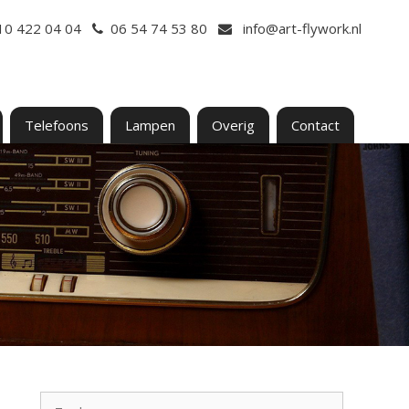
10 422 04 04
06 54 74 53 80
info@art-flywork.nl
Telefoons
Lampen
Overig
Contact
Zoek