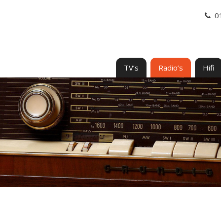
0
TV’s
Radio’s
Hifi