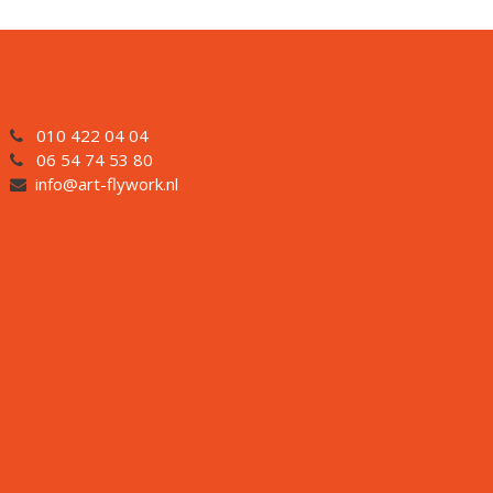
010 422 04 04
06 54 74 53 80
info@art-flywork.nl