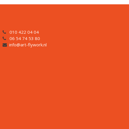
010 422 04 04
06 54 74 53 80
info@art-flywork.nl