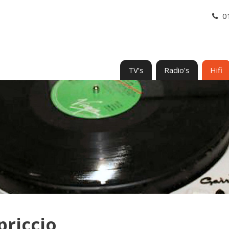
0
TV’s
Radio’s
Hifi
riccio