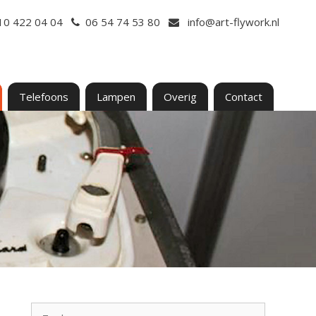
10 422 04 04
06 54 74 53 80
info@art-flywork.nl
Telefoons
Lampen
Overig
Contact
Zoek