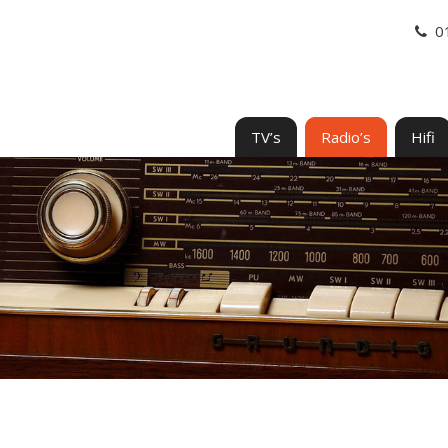
0
TV’s
Radio’s
Hifi