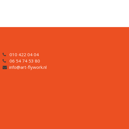
010 422 04 04
06 54 74 53 80
info@art-flywork.nl