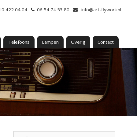
10 422 04 04
06 54 74 53 80
info@art-flywork.nl
Telefoons
Lampen
Overig
Contact
Zoek